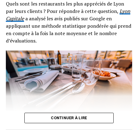
atteindre 25°C dans Lyon, rendant tout repos difficile et
Quels sont les restaurants les plus appréciés de Lyon
la ventilation des logements quasi impossible.
par leurs clients ? Pour répondre à cette question,
Lyon
Capitale
a analysé les avis publiés sur Google en
Le Rhône reste pour l’instant en vigilance orange
appliquant une méthode statistique pondérée qui prend
canicule, sans rejoindre les 54 départements
en compte à la fois la note moyenne et le nombre
actuellement placés en vigilance rouge.
d’évaluations.
CONTINUER À LIRE
Aujourd’hui, Google est devenu l’outil privilégié des