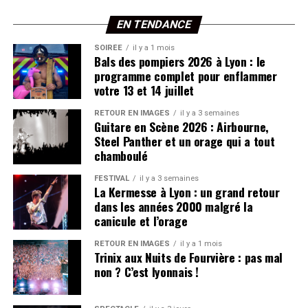
consommateurs avant de réserver une table. Avec des
milliers d’avis publiés chaque année, la plateforme offre
EN TENDANCE
un aperçu particulièrement représentatif de
SOIRÉE
il y a 1 mois
l’expérience vécue par les clients. Pour éviter les biais
Bals des pompiers 2026 à Lyon : le
liés aux simples notes affichées, Lyon Capitale a choisi
programme complet pour enflammer
d’intégrer le volume d’avis dans son calcul afin de
votre 13 et 14 juillet
privilégier les établissements dont la réputation repose
RETOUR EN IMAGES
il y a 3 semaines
sur une base solide.
Guitare en Scène 2026 : Airbourne,
Steel Panther et un orage qui a tout
Carmelo intouchable
chamboulé
FESTIVAL
il y a 3 semaines
Avec une note de 4,8/5 et surtout plus de 38 000 avis,
La Kermesse à Lyon : un grand retour
Carmelo
s’impose très largement à la première place
dans les années 2000 malgré la
du classement. Un résultat qui témoigne autant de sa
canicule et l’orage
popularité que de sa régularité sur la durée. Peu de
RETOUR EN IMAGES
il y a 1 mois
restaurants parviennent à maintenir une telle note avec
Trinix aux Nuits de Fourvière : pas mal
un volume de commentaires aussi important.
non ? C’est lyonnais !
Derrière lui, la bataille est beaucoup plus serrée.
Maison