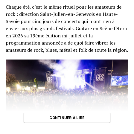
Chaque été, c’est le même rituel pour les amateurs de
Sur scène, un véritable défilé de souvenirs : Colonel
rock : direction Saint-Julien-en-Genevois en Haute-
Reyel, K.Maro, Shy’m, Kenza Farah, Jessy Matador, Fatal
Savoie pour cinq jours de concerts qui n’ont rien à
Bazooka, Tragédie, Nâdiya, Lââm, O-Zone, PZK, Billy
envier aux plus grands festivals. Guitare en Scène fêtera
Crawford, Tribal King et Cascada. De quoi faire chanter
en 2026 sa 19ème édition mi-juillet et la
en chœur trois générations de festivaliers, des premiers
programmation annoncée a de quoi faire vibrer les
refrains de
Petite sœur
aux rythmes plus eurodance de
amateurs de rock, blues, métal et folk de toute la région.
Everytime We Touch
.
Deux performances ont particulièrement marqué la
journée (selon nous !). Nâdiya, fidèle à sa réputation de
véritable showgirl, a « boosté à bloc » le public avec
Roc
et Cascada a clairement enflammé le stade avec son
énergie et ses hits
Evacuate The Dancefloor
et
Everytime
We Touch
.
CONTINUER À LIRE
Guitare en Scène aura lieu du 14 au 18 juillet 2026. •
© DR