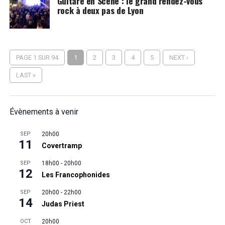
Guitare en Scène : le grand rendez-vous
rock à deux pas de Lyon
PAGE 1 SUR 94
1
2
3
4
5
NEXT ›
LAST »
Évènements à venir
SEP
20h00
11
Covertramp
SEP
18h00
-
20h00
12
Les Francophonides
SEP
20h00
-
22h00
14
Judas Priest
OCT
20h00