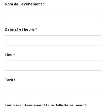
Nom de l'évènement
*
Date(s) et heure
*
Lieu
*
L
Tarifs
i
e
n
e
t
l
Lien vers l'évènement (site, billetterie, event