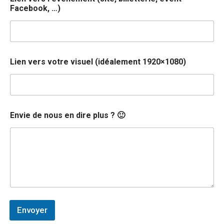
'
Facebook, …)
é
v
è
n
e
m
Lien vers votre visuel (idéalement 1920×1080)
e
n
t
Envie de nous en dire plus ? 🙂
Envoyer