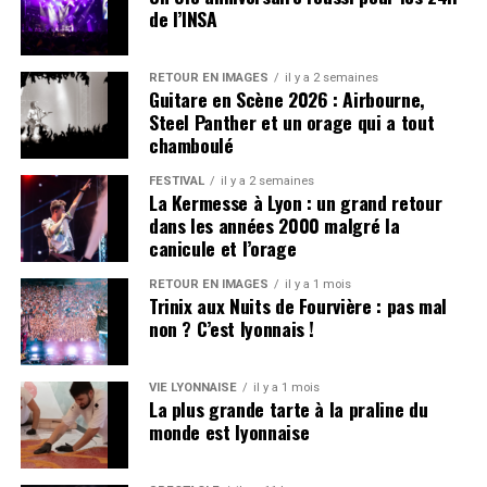
de l’INSA
Toutefois, les agences TCL et le service Allô TCL seront
également fermés pour la journée. L’ensemble du réseau
reprendra normalement dès le samedi 2 mai au matin.
RETOUR EN IMAGES
il y a 2 semaines
Guitare en Scène 2026 : Airbourne,
Steel Panther et un orage qui a tout
chamboulé
FESTIVAL
il y a 2 semaines
La Kermesse à Lyon : un grand retour
dans les années 2000 malgré la
canicule et l’orage
RETOUR EN IMAGES
il y a 1 mois
Trinix aux Nuits de Fourvière : pas mal
non ? C’est lyonnais !
VIE LYONNAISE
il y a 1 mois
La plus grande tarte à la praline du
monde est lyonnaise