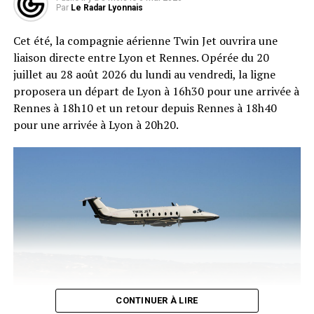
Rhône-Alpes
.
Par
Le Radar Lyonnais
Ami fidèle de l’Institut Lumière depuis sa fondation, il
Cet été, la compagnie aérienne Twin Jet ouvrira une
avait participé à toutes les éditions du Festival Lumière
liaison directe entre Lyon et Rennes. Opérée du 20
depuis 2009, collaborant avec les équipes du musée pour
juillet au 28 août 2026 du lundi au vendredi, la ligne
la réalisation de livres, d’expositions et de
proposera un départ de Lyon à 16h30 pour une arrivée à
documentaires. Il était également président de la
Rennes à 18h10 et un retour depuis Rennes à 18h40
Société lyonnaise des inventeurs, société savante
pour une arrivée à Lyon à 20h20.
cofondée par ses ancêtres en 1894, un an avant la
première projection publique du Cinématographe.
« C’était une grande fierté de voir le petit-fils de Louis
Lumière nous être si fidèle »
, a déclaré Thierry Frémaux,
directeur de l’Institut Lumière.
« Les spectateurs
adoraient le rencontrer, parler avec lui ».
Soucieux du
passage de relais, Max Lefrancq-Lumière a transmis sa
passion à ses enfants et petits-enfants, qui perpétuent
aujourd’hui ce travail de mémoire. Son petit-fils Cédric
Lefrancq-Lumière s’implique notamment dans la
CONTINUER À LIRE