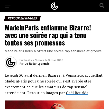
RETOUR EN IMAGES
MadeInParis enflamme Bizarre!
avec une soirée rap qui a tenu
toutes ses promesses
MadeInParis nous a offert une soirée rap sensuelle et groove.
Publié
il y a 3 mois
le
9 mai 2026
Par
Le Radar Lyonnais
Le jeudi 30 avril dernier, Bizarre! à Vénissieux accueillait
MadeInParis pour une soirée qui s’est avérée être
exactement ce que les amateurs de rap sensuel
attendaient. Retour en images par
Gaël Bourida
.