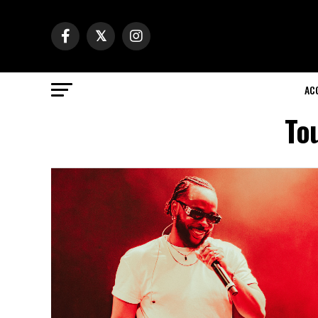
AC
Tou