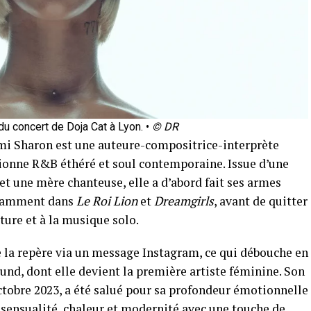
du concert de Doja Cat à Lyon. •
© DR
mi Sharon est une auteure-compositrice-interprète
ionne R&B éthéré et soul contemporaine. Issue d’une
et une mère chanteuse, elle a d’abord fait ses armes
otamment dans
Le Roi Lion
et
Dreamgirls
, avant de quitter
iture et à la musique solo.
e la repère via un message Instagram, ce qui débouche en
und, dont elle devient la première artiste féminine. Son
octobre 2023, a été salué pour sa profondeur émotionnelle
e sensualité, chaleur et modernité avec une touche de