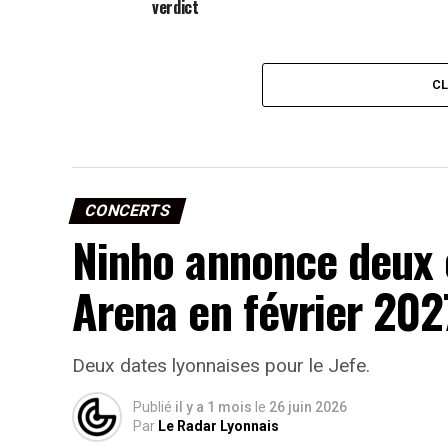
verdict
C
CONCERTS
Ninho annonce deux 
Arena en février 202
Deux dates lyonnaises pour le Jefe.
Publié
il y a 1 mois
le
26 juin 2026
Par
Le Radar Lyonnais