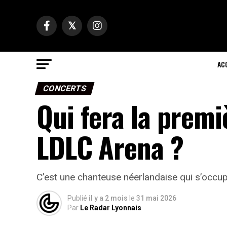
AC
CONCERTS
Qui fera la premi
LDLC Arena ?
C’est une chanteuse néerlandaise qui s’occupe
Publié
il y a 2 mois
le
31 mai 2026
Par
Le Radar Lyonnais