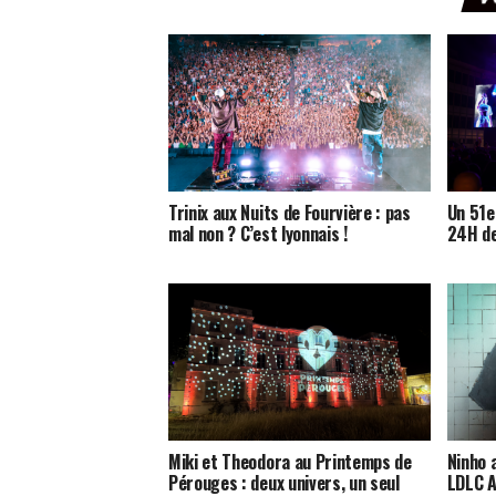
Trinix aux Nuits de Fourvière : pas
Un 51e
mal non ? C’est lyonnais !
24H de
Miki et Theodora au Printemps de
Ninho 
Pérouges : deux univers, un seul
LDLC A