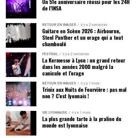
Un 51e anniversaire réussi pour les 24H
de l’INSA
Carmelo intouchable
RETOUR EN IMAGES
il y a 2 semaines
Avec une note de 4,8/5 et surtout plus de 38 000 avis,
Guitare en Scène 2026 : Airbourne,
Carmelo
s’impose très largement à la première place
Steel Panther et un orage qui a tout
du classement. Un résultat qui témoigne autant de sa
chamboulé
popularité que de sa régularité sur la durée. Peu de
FESTIVAL
il y a 2 semaines
restaurants parviennent à maintenir une telle note avec
La Kermesse à Lyon : un grand retour
un volume de commentaires aussi important.
dans les années 2000 malgré la
canicule et l’orage
Derrière lui, la bataille est beaucoup plus serrée.
Maison
Moly
et
Regain
complètent le podium grâce à une
RETOUR EN IMAGES
il y a 1 mois
Trinix aux Nuits de Fourvière : pas mal
excellente note de 4,9/5 et plus de 1 200 avis chacun.
non ? C’est lyonnais !
Agastache
,
L’Atelier des Augustins
et
ART
Restaurant
figurent également parmi les
établissements les mieux classés.
VIE LYONNAISE
il y a 1 mois
La plus grande tarte à la praline du
monde est lyonnaise
Le top 10 est complété par Monsieur P, L’Alexandrin, Le
Bœuf d’Argent et La Mère Brazier, deux institutions bien