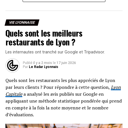
À l’échelle nationale, la température moyenne du jour a
atteint 29,2°C, troisième valeur la plus élevée jamais
mesurée en France, sans toutefois dépasser les records
VIE LYONNAISE
Quels sont les meilleurs
absolus du 5 août 2003 et du 25 juillet 2019 (29,4°C).
restaurants de Lyon ?
La chaleur ne devrait pas fléchir de sitôt. Selon
Lyon
Météo
, les températures resteront comprises entre 37
Les internautes ont tranché sur Google et Tripadvisor.
et 39°C toute la semaine. La situation deviendra
La tarte fait 4 mètres de diamètre. •
© DR (photo fournie
particulièrement difficile à partir de mercredi avec des
Publié
il y a 2 mois
le
17 juin 2026
Par
Le Radar Lyonnais
par l’Agence EMC)
nuits tropicales attendues : les minimales pourraient
atteindre 25°C dans Lyon, rendant tout repos difficile et
Quels sont les restaurants les plus appréciés de Lyon
la ventilation des logements quasi impossible.
par leurs clients ? Pour répondre à cette question,
Lyon
Capitale
a analysé les avis publiés sur Google en
Le Rhône reste pour l’instant en vigilance orange
appliquant une méthode statistique pondérée qui prend
canicule, sans rejoindre les 54 départements
en compte à la fois la note moyenne et le nombre
actuellement placés en vigilance rouge.
d’évaluations.