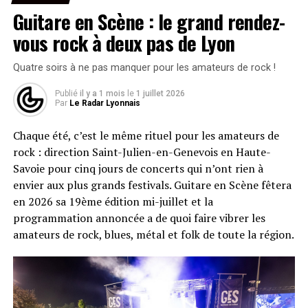
tête d’affiche comme les festivals plus traditionnels : La
Guitare en Scène : le grand rendez-
Kermesse mise tout sur les tubes qui ont marqué toute
une génération, ceux qu’on connaît par cœur sans
vous rock à deux pas de Lyon
même s’en rendre compte. Dès l’ouverture des portes,
l’ambiance était donnée : Jordan Patural et Le Pedre
Quatre soirs à ne pas manquer pour les amateurs de rock !
ont lancé les hostilités en chauffant le stade sur les
Publié
il y a 1 mois
le
1 juillet 2026
rythmes pop, eurodance et RnB qui ont bercé les années
Par
Le Radar Lyonnais
2000 avant l’arrivée des artistes.
Chaque été, c’est le même rituel pour les amateurs de
Sur scène, un véritable défilé de souvenirs : Colonel
rock : direction Saint-Julien-en-Genevois en Haute-
Reyel, K.Maro, Shy’m, Kenza Farah, Jessy Matador, Fatal
Savoie pour cinq jours de concerts qui n’ont rien à
Bazooka, Tragédie, Nâdiya, Lââm, O-Zone, PZK, Billy
envier aux plus grands festivals. Guitare en Scène fêtera
Crawford, Tribal King et Cascada. De quoi faire chanter
en 2026 sa 19ème édition mi-juillet et la
en chœur trois générations de festivaliers, des premiers
programmation annoncée a de quoi faire vibrer les
refrains de
Petite sœur
aux rythmes plus eurodance de
amateurs de rock, blues, métal et folk de toute la région.
Everytime We Touch
.
Deux performances ont particulièrement marqué la
journée (selon nous !). Nâdiya, fidèle à sa réputation de