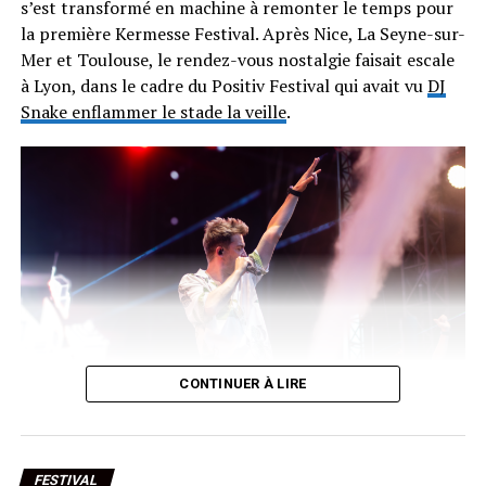
s’est transformé en machine à remonter le temps pour
la première Kermesse Festival. Après Nice, La Seyne-sur-
Mer et Toulouse, le rendez-vous nostalgie faisait escale
à Lyon, dans le cadre du Positiv Festival qui avait vu
DJ
Snake enflammer le stade la veille
.
CONTINUER À LIRE
Le chanteur de O-Zone sur la scène de La Kermesse
Festival à Lyon. •
© Louben Prévost – Le Radar Lyonnais
Ici, pas de programmation pointue ni de découvertes en
FESTIVAL