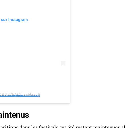
n sur Instagram
 HOUDI ⛷️ (@houdihood)
maintenus
itions dans les festivals cet été restent maintenues. Il