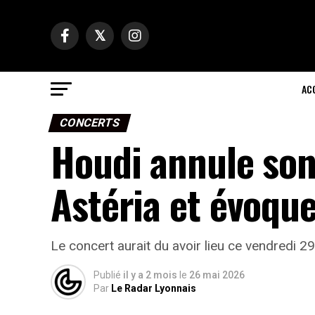
AC
CONCERTS
Houdi annule son 
Astéria et évoqu
Le concert aurait du avoir lieu ce vendredi 29 
Publié
il y a 2 mois
le
26 mai 2026
Par
Le Radar Lyonnais