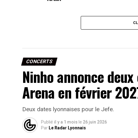
C
CONCERTS
Ninho annonce deux 
Arena en février 202
Deux dates lyonnaises pour le Jefe.
Publié
il y a 1 mois
le
26 juin 2026
Par
Le Radar Lyonnais