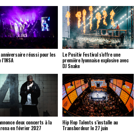
 anniversaire réussi pour les
Le Positiv Festival s’offre une
 l’INSA
première lyonnaise explosive avec
DJ Snake
annonce deux concerts à la
Hip Hop Talents s’installe au
rena en février 2027
Transbordeur le 27 juin