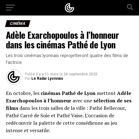
CINÉMA
Adèle Exarchopoulos à l’honneur
dans les cinémas Pathé de Lyon
Les trois cinémas lyonnais reprojetteront quatre des films de
l’actrice.
Publié
il y a 11 mois
le
26 septembre 2025
Par
Le Radar Lyonnais
En octobre, les
cinémas Pathé de Lyon
mettent
Adèle
Exarchopoulos à l’honneur
avec une
sélection de ses
films
dans les trois salles de la ville : Pathé Bellecour,
Pathé Carré de Soie et Pathé Vaise. L’occasion de
redécouvrir la palette de cette comédienne au jeu
intense et versatile.