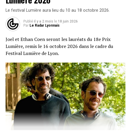
policier. L’équipe du casting veut des professionnels en
activité, capables d’incarner leur propre quotidien face
Le festival Lumière aura lieu du 10 au 18 octobre 2026.
caméra.
Publié
il y a 2 mois
le
18 juin 2026
Par
Le Radar Lyonnais
Elle recherche également une femme germanophone de
40 à 60 ans, pour un rôle de silhouette. Seule condition,
Joel et Ethan Coen seront les lauréats du 18e Prix
commune à tous les profils : habiter à moins d’une
Lumière, remis le 16 octobre 2026 dans le cadre du
heure de Lyon. Les figurants retenus seront mobilisés un
Festival Lumière de Lyon.
ou deux jours durant la semaine de tournage et
percevront une rémunération dont les modalités seront
précisées directement par la production.
Pour postuler, envoyez une photo portrait récente, vos
coordonnées, vos mensurations et votre date de
naissance à
castingfiguration.lyon@gmail.com
en
précisant votre métier dans l’objet du mail si vous êtes
concerné.