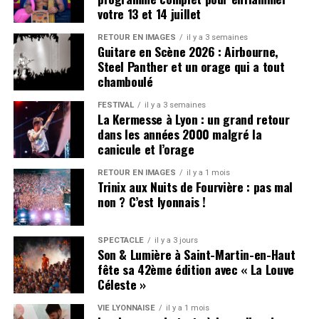
dans la ville. Thierry Frémaux, directeur de l’Institut, a
votre 13 et 14 juillet
donc naturellement souhaité lui rendre hommage :
« Les
RETOUR EN IMAGES
il y a 3 semaines
rôles qu’elle choisissait disaient tout de Nathalie Baye.
Guitare en Scène 2026 : Airbourne,
Une femme qui savait la valeur de la nuance, du silence
Steel Panther et un orage qui a tout
et du secret. Celle aussi d’un simple sourire, qui est le
chamboulé
souvenir que nous garderons d’elle. »
FESTIVAL
il y a 3 semaines
La Kermesse à Lyon : un grand retour
La séance est programmée à 18h30. Les tarifs vont de 5
dans les années 2000 malgré la
à 8,90 €, avec une
billetterie disponible en ligne
et sur
canicule et l’orage
place.
RETOUR EN IMAGES
il y a 1 mois
Trinix aux Nuits de Fourvière : pas mal
non ? C’est lyonnais !
SPECTACLE
il y a 3 jours
Son & Lumière à Saint-Martin-en-Haut
fête sa 42ème édition avec « La Louve
Céleste »
VIE LYONNAISE
il y a 1 mois