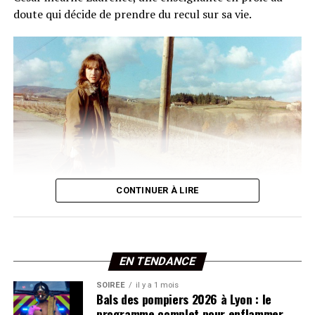
Comme le veut la tradition, Joel et Ethan Coen
doute qui décide de prendre du recul sur sa vie.
tourneront un remake de la
Sortie des usines Lumière
,
premier film de l’histoire du cinéma.
Une rétrospective de leur œuvre accompagnera la
remise du prix.
CONTINUER À LIRE
Nathalie Baye dans le film Une semaine de vacances de
Bertrand Tavernier, en 1980. •
© DR
Le choix du film n’est pas anodin : c’est à Lyon que
Nathalie Baye a tourné ce rôle aux côtés de Gérard
EN TENDANCE
Lanvin et Michel Galabru. L’année suivante, elle
SOIRÉE
il y a 1 mois
décrochait son tout premier César. Invitée du Festival
Bals des pompiers 2026 à Lyon : le
Lumière en 2019, elle avait laissé un souvenir marquant
programme complet pour enflammer