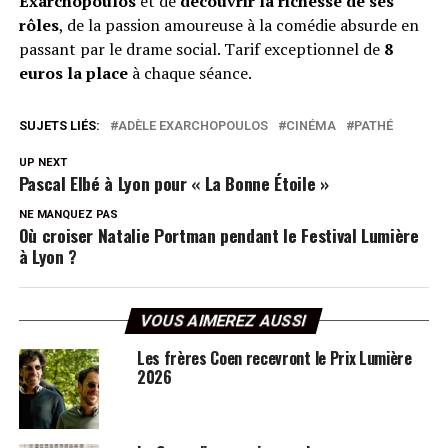
Exarchopoulos
et de
découvrir la richesse de ses
rôles
, de la passion amoureuse à la comédie absurde en
passant par le drame social. Tarif exceptionnel de
8
euros la place
à chaque séance.
SUJETS LIÉS:
ADÈLE EXARCHOPOULOS
CINÉMA
PATHÉ
UP NEXT
Pascal Elbé à Lyon pour « La Bonne Étoile »
NE MANQUEZ PAS
Où croiser Natalie Portman pendant le Festival Lumière
à Lyon ?
VOUS AIMEREZ AUSSI
Les frères Coen recevront le Prix Lumière
2026