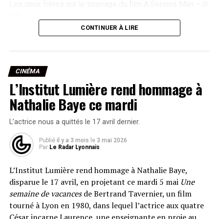
Les deux frères sur le tournage du film A Serious Man. •
©
DR
Les deux réalisateurs américains à qui l’on doit
Fargo
,
CONTINUER À LIRE
The Big Lebowski
,
No Country for Old Men
ou encore
Inside Llewyn Davis
succèdent à Michael Mann (2025) et
Isabelle Huppert (2024) au palmarès de ce prix
CINÉMA
surnommé le « prix Nobel du 7e art ».
L’Institut Lumière rend hommage à
Avec 18 longs métrages en commun, une Palme d’or,
Nathalie Baye ce mardi
trois Prix de la mise en scène à Cannes et quatre Oscars,
les frères Coen ont traversé tous les genres : polar,
L’actrice nous a quittés le 17 avril dernier.
comédie, western et film noir, toujours en imposant un
Publié
il y a 3 mois
le
3 mai 2026
style immédiatement reconnaissable. Le festival les
Par
Le Radar Lyonnais
qualifie de
« rock stars de leur art »
, à l’image de
Tarantino ou Tim Burton, deux autres anciens lauréats.
L’Institut Lumière rend hommage à Nathalie Baye,
disparue le 17 avril, en projetant ce mardi 5 mai
Une
Lyon, ville de naissance du Cinématographe, a une
semaine de vacances
de Bertrand Tavernier, un film
affection particulière pour les duos fraternels : les
tourné à Lyon en 1980, dans lequel l’actrice aux quatre
frères Dardenne y avaient déjà été célébrés en 2020.
César incarne Laurence, une enseignante en proie au