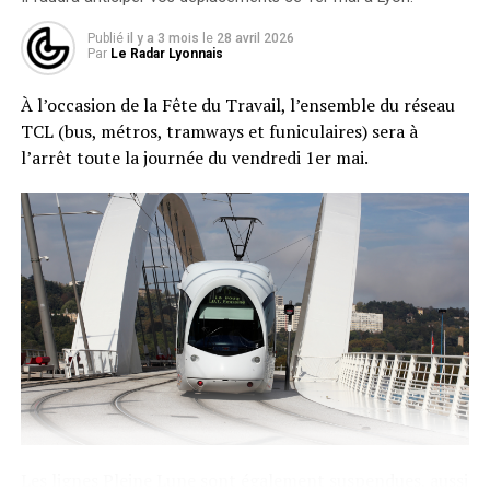
rapidité.
Publié
il y a 3 mois
le
28 avril 2026
Par
Le Radar Lyonnais
La compagnie, qui exploite aujourd’hui environ 200 vols
régionaux hebdomadaires vers 16 destinations en
À l’occasion de la Fête du Travail, l’ensemble du réseau
France et en Europe, mise sur des liaisons transversales
TCL (bus, métros, tramways et funiculaires) sera à
de niche, moins bien couvertes par le ferroviaire. Une
l’arrêt toute la journée du vendredi 1er mai.
stratégie cohérente avec les besoins de mobilité entre
régions qui entretiennent déjà des flux économiques
importants, notamment dans les secteurs du
numérique, de la cybersécurité ou de l’agroalimentaire.
Les lignes Pleine Lune sont également suspendues, aussi