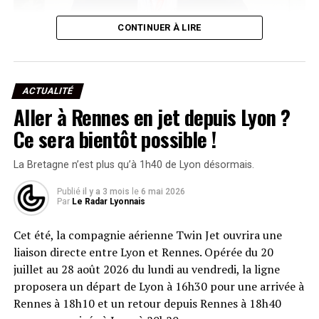
© DR (image fournie par l’Institut Lumière)
CONTINUER À LIRE
Né le 13 décembre 1936, il était le dernier descendant
des frères Lumière à les avoir personnellement connus.
Ses souvenirs d’enfance passée dans le laboratoire de
ACTUALITÉ
son grand-père, surnommé affectueusement « Pépé
Aller à Rennes en jet depuis Lyon ?
Louis », constituaient un témoignage vivant et
irremplaçable sur les origines du cinéma.
« Quand j’avais
Ce sera bientôt possible !
10 ans, j’ai demandé à mon grand-père : comment tu as
fait pour inventer le cinéma. Il m’a répondu : j’ai craché
La Bretagne n’est plus qu’à 1h40 de Lyon désormais.
en l’air »
, confiait-il en 2015 aux équipes de
France 3
Publié
il y a 3 mois
le
6 mai 2026
Rhône-Alpes
.
Par
Le Radar Lyonnais
Ami fidèle de l’Institut Lumière depuis sa fondation, il
Cet été, la compagnie aérienne Twin Jet ouvrira une
avait participé à toutes les éditions du Festival Lumière
liaison directe entre Lyon et Rennes. Opérée du 20
depuis 2009, collaborant avec les équipes du musée pour
juillet au 28 août 2026 du lundi au vendredi, la ligne
la réalisation de livres, d’expositions et de
proposera un départ de Lyon à 16h30 pour une arrivée à
documentaires. Il était également président de la
Rennes à 18h10 et un retour depuis Rennes à 18h40
Société lyonnaise des inventeurs, société savante