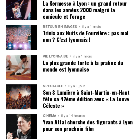
La Kermesse à Lyon : un grand retour
dans les années 2000 malgré la
canicule et l’orage
RETOUR EN IMAGES
il y a 1 mois
Trinix aux Nuits de Fourvière : pas mal
non ? C’est lyonnais !
VIE LYONNAISE
il y a 1 mois
La plus grande tarte à la praline du
monde est lyonnaise
SPECTACLE
il y a 1 jour
Son & Lumière à Saint-Martin-en-Haut
fête sa 42ème édition avec « La Louve
Céleste »
CINÉMA
il y a 14 heures
Yvan Attal cherche des figurants à Lyon
pour son prochain film