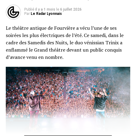
leur programme de l’autre.
Publié
il y a 1 mois
le
6 juillet 2026
Par
Le Radar Lyonnais
Une ambiance électrique avant
Le théâtre antique de Fourvière a vécu l’une de ses
même le premier riff
soirées les plus électriques de l’été. Ce samedi, dans le
cadre des Samedis des Nuits, le duo vénissian Trinix a
Avant de parler musique, impossible de ne pas s’arrêter
enflammé le Grand théâtre devant un public conquis
sur l’atmosphère qui règne sur le site. Guitare en Scène,
d’avance venu en nombre.
c’est aussi tout un village annexe qui vaut le détour : de
quoi se restaurer et se désaltérer un peu partout mais
aussi une vraie offre de stands qui sort de l’ordinaire
avec des luthiers, des enseignes de vêtements et même
des disquaires proposant des vinyles.
Sur la Scène Quartier Libre, le duo Quintana Dead Blues
eXperience a lancé les hostilités. Puis, direction le
Chapiteau pour Steel Panther, venu comme toujours
avec son kitsch assumé, ses riffs bien gras et son humour
potache et cette fois-ci un invité de marque : Ryan