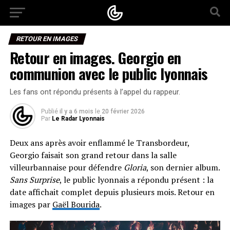
RETOUR EN IMAGES
Retour en images. Georgio en
communion avec le public lyonnais
Les fans ont répondu présents à l’appel du rappeur.
Publié
il y a 6 mois
le
20 février 2026
Par
Le Radar Lyonnais
Deux ans après avoir enflammé le Transbordeur,
Georgio faisait son grand retour dans la salle
villeurbannaise pour défendre
Gloria
, son dernier album.
Sans Surprise
, le public lyonnais a répondu présent : la
date affichait complet depuis plusieurs mois. Retour en
images par
Gaël Bourida
.