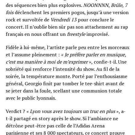
des séquences bien plus explosives.
NOONNNN
,
Brûle
,
7
fois
déclenchent les premiers pogos, jusqu’à une version
rock et survoltée de
Vendredi 13
pour conclure le
concert. Il n’oublie bien sûr pas son attachement au rap
français en nous offrant un
freestyle
improvisé.
Fidèle à lui-même, l’artiste parle peu entre les morceaux
et l’assume pleinement :
« Je préfère parler en musique,
c’est ma manière à moi de m’exprimer
», confie-t-il. Une
sobriété qui renforce l’intensité du show. Au fil de la
soirée, la température monte. Porté par l’enthousiasme
général, Georgio finit par tomber le tee-shirt avant de
se jeter dans la foule, scellant une communion totale
avec le public lyonnais.
Verdict ?
« Lyon vous avez toujours un truc en plus
», a-
t-il partagé en story après le show. Si l’ambiance ne
détrône peut-être pas celle de l’Adidas Arena
parisienne et ses 8 000 spectateurs, ce concert prouve