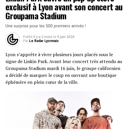
encadrent l’ensemble comme deux rives d’une même
exclusif à Lyon avant son concert au
traversée. On sent que Kozak a pensé son EP comme on
Groupama Stadium
écrit un texte : avec un début, un développement et une
résolution. La cover, qui sublime l’EP, est signée Spider
Une surprise pour les 500 premiers arrivés !
San.
Publié
il y a 2 mois
le
9 juin 2026
Par
Le Radar Lyonnais
L’intro,
« Il fait tout gris »
, donne immédiatement le ton.
Porté par un sample des Fugees, le titre installe cette
Lyon s’apprête à vivre plusieurs jours placés sous le
atmosphère que l’on pourrait littéralement qualifier de
signe de Linkin Park. Avant leur concert très attendu au
brumeuse, pesante et introspective qui va colorer tout
Groupama Stadium mardi 16 juin, le groupe californien
l’EP.
a décidé de marquer le coup en ouvrant une boutique
éphémère en plein cœur de la ville.
Deuil, zones d’ombre et fantômes
Le deuxième titre,
« Calcifer »
, est sans doute le plus fort
émotionnellement. Son refrain est entêtant :
« Pas de
choix de vie, j’ai nada si je perds. J’ai pas dit au revoir en
vrai, je l’ai dit au cimetière. J’entendais une voix me dire
« t’as qu’à t’y faire » donc j’ai couvé ma flamme, couvé