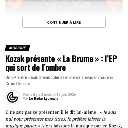
La finale aura lieu à la Gaîté Lyrique à Paris. •
© Mehdi
CONTINUER À LIRE
BsmK – Hip Hop Talents
Initié par les espaces culturels E.Leclerc et désormais à
sa quatrième édition, Hip Hop Talents se positionne
MUSIQUE
comme un accélérateur de carrière pour les artistes
Kozak présente « La Brume » : l’EP
émergents. Les lauréats de la finale nationale, prévue le
19 septembre à la Gaîté Lyrique à Paris, repartiront avec
qui sort de l’ombre
une dotation totale de 15 000 euros.
Un EP entre deuil, mélancolie et envie de s’évader made in
Pour les sélections lyonnaises, le jury réunit des figures
Croix-Rousse.
reconnues de la culture urbaine. Benjamin Epps,
Publié
il y a 2 mois
le
19 juin 2026
rappeur dont le style boom bap très technique lui a valu
Par
Le Radar Lyonnais
une solide réputation depuis ses premiers EPs en 2020,
rejoint le jury rap. Il est accompagné de Laura Nala,
Il ne sait pas se présenter, il le dit lui-même :
« Je suis
danseuse de haut niveau qui a co-chorégraphié la
nul pour présenter mes titres, je préfère laisser la
cérémonie d’ouverture des JO de Paris 2024 et de Scaf,
musique parler. »
Alors laissons la musique parler. Kozak,