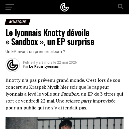
MUSIQUE
Le lyonnais Knotty dévoile
« Sandbox », un EP surprise
Un EP avant un premier album ?
Publié
il y a 3 mois
le
22 mai 2026
Par
Le Radar Lyonnais
Knotty n’a pas prévenu grand monde. C’est lors de son
concert au Kraspek Myzik hier soir que le rappeur
lyonnais a levé le voile sur
Sandbox
, un EP de 3 titres qui
sort ce vendredi 22 mai. Une
release party
improvisée
pour un public qui ne s’y attendait pas.