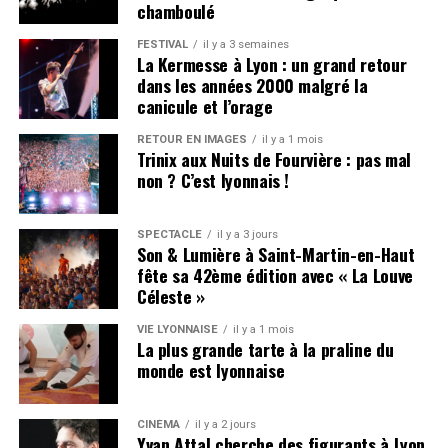
chamboulé
porté par des productions soignées où boom-bap et
instrumentales modernes fusionnent pour créer un
FESTIVAL
il y a 3 semaines
La Kermesse à Lyon : un grand retour
univers hybride quelque part entre old school et new
dans les années 2000 malgré la
school.
canicule et l’orage
Ses premières influences comptent La Fouine, Booba,
RETOUR EN IMAGES
il y a 1 mois
Diam’s, Youssoupha et Sefyu avant que des artistes
Trinix aux Nuits de Fourvière : pas mal
non ? C’est lyonnais !
comme Ateyaba et 3010 ne viennent orienter sa
musique vers quelque chose de plus décomplexé.
SPECTACLE
il y a 3 jours
De
Soundcloud
aux zéniths
Son & Lumière à Saint-Martin-en-Haut
fête sa 42ème édition avec « La Louve
Céleste »
Son parcours est celui d’un bosseur méthodique. Après
ses débuts sur la plateforme
Soundcloud
avec la
VIE LYONNAISE
il y a 1 mois
trilogie
Nocturne
et quelques mixtapes confidentielles, il
La plus grande tarte à la praline du
monde est lyonnaise
sort en 2020 l’EP
KOLAF
: un projet acclamé à
l’unanimité qui engendre une immense effervescence
autour du nouveau phénomène qu’est La Fève.
CINÉMA
il y a 2 jours
Yvan Attal cherche des figurants à Lyon