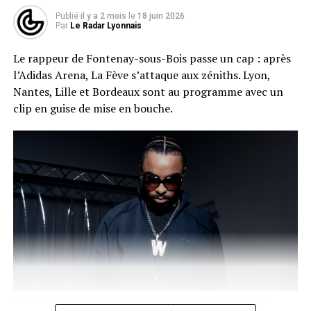
classique de Dalida sorti en 1983n est disponible depuis
Publié
il y a 2 mois
le
18 juin 2026
le 17 juin.
Par
Le Radar Lyonnais
Révélée en 2002 en remportant la première saison de
Le rappeur de Fontenay-sous-Bois passe un cap : après
Star Academy
, Jenifer a depuis construit une carrière
l’Adidas Arena, La Fève s’attaque aux zéniths. Lyon,
régulière dans la pop française alternant albums,
Nantes, Lille et Bordeaux sont au programme avec un
tournées et passage par le rôle de coach dans
The Voice
.
clip en guise de mise en bouche.
Sur scène, on s’attend à retrouver les titres de son
nouvel album mais également ses classiques comme
Au
soleil
,
Ma révolution
,
Tourner ma page
et plein
d’autres…
Les préventes Ticketmaster ouvrent aujourd’hui à 12h,
la billetterie générale ouvrira lundi.
La Fève sera à la LDLC Arena le 12 février 2027. •
©