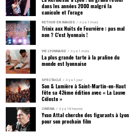
dans les années 2000 malgré la
comme Ateyaba et 3010 ne viennent orienter sa
canicule et l’orage
musique vers quelque chose de plus décomplexé.
RETOUR EN IMAGES
il y a 1 mois
De
Soundcloud
aux zéniths
Trinix aux Nuits de Fourvière : pas mal
non ? C’est lyonnais !
Son parcours est celui d’un bosseur méthodique. Après
ses débuts sur la plateforme
Soundcloud
avec la
VIE LYONNAISE
il y a 1 mois
trilogie
Nocturne
et quelques mixtapes confidentielles, il
La plus grande tarte à la praline du
monde est lyonnaise
sort en 2020 l’EP
KOLAF
: un projet acclamé à
l’unanimité qui engendre une immense effervescence
autour du nouveau phénomène qu’est La Fève.
SPECTACLE
il y a 1 jour
Son & Lumière à Saint-Martin-en-Haut
L’année 2021 confirme l’éclosion : la mixtape
ERRR
sort
fête sa 42ème édition avec « La Louve
Céleste »
avec « Mauvais Payeur », aujourd’hui disque de diamant.
Deux ans de silence puis le retour fracassant avec
24
,
CINÉMA
il y a 14 heures
défendu lors d’une tournée dont la date à l’Adidas Arena
Yvan Attal cherche des figurants à Lyon
s’écoule en 15 minutes chrono. S’ensuit
BIGLAF
à la
pour son prochain film
rentrée et maintenant « Finis-les », son nouveau single
qui lance le
Zénith Tour
. Quatre dates, quatre villes :