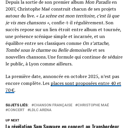
Depuis la sortie de son premier album
Mon Paradis
en
2007, Christophe Maé construit chacun de ses projets
autour du live.
« La scène est mon territoire, c’est là que
je vis mes chansons »
, confie-t-il régulièrement. Son
succès repose sur un lien étroit entre album et tournée,
une présence scénique simple et incarnée, et un
équilibre entre ses classiques comme
On s’attache
,
Tombé sous le charme
ou
Belle demoiselle
et ses
nouvelles chansons. Une formule qui continue de séduire
le public, à Lyon comme ailleurs.
La première date, annoncée en octobre 2025, n’est pas
encore complète. Les
places sont proposées entre 40 et
70 €
.
SUJETS LIÉS:
CHANSON FRANÇAISE
CHRISTOPHE MAÉ
CONCERT
LDLC ARENA
UP NEXT
La révélation Sam Sauvage en concert au Transbordeur