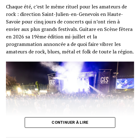
Chaque été, c’est le même rituel pour les amateurs de
Sur scène, un véritable défilé de souvenirs : Colonel
rock : direction Saint-Julien-en-Genevois en Haute-
Reyel, K.Maro, Shy’m, Kenza Farah, Jessy Matador, Fatal
Savoie pour cinq jours de concerts qui n’ont rien à
Bazooka, Tragédie, Nâdiya, Lââm, O-Zone, PZK, Billy
envier aux plus grands festivals. Guitare en Scène fêtera
Crawford, Tribal King et Cascada. De quoi faire chanter
en 2026 sa 19ème édition mi-juillet et la
en chœur trois générations de festivaliers, des premiers
programmation annoncée a de quoi faire vibrer les
refrains de
Petite sœur
aux rythmes plus eurodance de
amateurs de rock, blues, métal et folk de toute la région.
Everytime We Touch
.
Deux performances ont particulièrement marqué la
journée (selon nous !). Nâdiya, fidèle à sa réputation de
véritable showgirl, a « boosté à bloc » le public avec
Roc
et Cascada a clairement enflammé le stade avec son
énergie et ses hits
Evacuate The Dancefloor
et
Everytime
We Touch
.
CONTINUER À LIRE
Guitare en Scène aura lieu du 14 au 18 juillet 2026. •
© DR