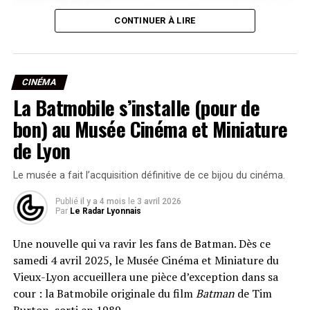
CONTINUER À LIRE
Nathalie Baye dans le film Une semaine de vacances de
Bertrand Tavernier, en 1980. •
© DR
Le choix du film n’est pas anodin : c’est à Lyon que
CINÉMA
Nathalie Baye a tourné ce rôle aux côtés de Gérard
La Batmobile s’installe (pour de
Lanvin et Michel Galabru. L’année suivante, elle
décrochait son tout premier César. Invitée du Festival
bon) au Musée Cinéma et Miniature
Lumière en 2019, elle avait laissé un souvenir marquant
de Lyon
dans la ville. Thierry Frémaux, directeur de l’Institut, a
donc naturellement souhaité lui rendre hommage :
« Les
Le musée a fait l’acquisition définitive de ce bijou du cinéma.
rôles qu’elle choisissait disaient tout de Nathalie Baye.
Une femme qui savait la valeur de la nuance, du silence
Publié
il y a 4 mois
le
3 avril 2026
Par
Le Radar Lyonnais
et du secret. Celle aussi d’un simple sourire, qui est le
souvenir que nous garderons d’elle. »
Une nouvelle qui va ravir les fans de Batman. Dès ce
samedi 4 avril 2025, le Musée Cinéma et Miniature du
La séance est programmée à 18h30. Les tarifs vont de 5
Vieux-Lyon accueillera une pièce d’exception dans sa
à 8,90 €, avec une
billetterie disponible en ligne
et sur
cour : la Batmobile originale du film
Batman
de Tim
place.
Burton, sorti en 1989.