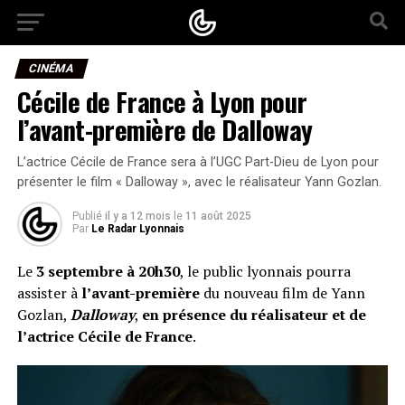
CINÉMA
Cécile de France à Lyon pour
l’avant-première de Dalloway
L’actrice Cécile de France sera à l’UGC Part-Dieu de Lyon pour
présenter le film « Dalloway », avec le réalisateur Yann Gozlan.
Publié
il y a 12 mois
le
11 août 2025
Par
Le Radar Lyonnais
Le
3 septembre à 20h30
, le public lyonnais pourra
assister à
l’avant-première
du nouveau film de Yann
Gozlan,
Dalloway
,
en présence du réalisateur et de
l’actrice
Cécile de France
.