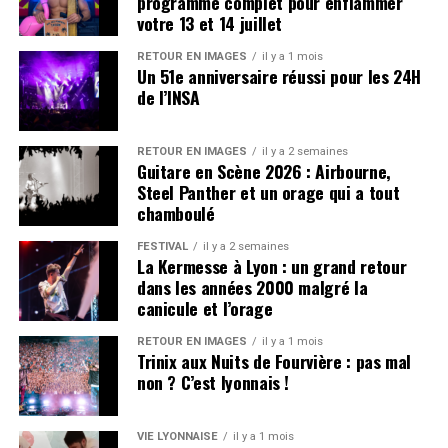
programme complet pour enflammer
mythiques de l’histoire du cinéma.
votre 13 et 14 juillet
RETOUR EN IMAGES
il y a 1 mois
Conçue par le designer Anton Furst et son équipe, la
Un 51e anniversaire réussi pour les 24H
Batmobile incarne toute l’esthétique gothique chère à
de l’INSA
Tim Burton. Avec ses lignes futuristes et menaçantes,
elle est bien plus qu’un simple accessoire de plateau,
RETOUR EN IMAGES
il y a 2 semaines
c’est une véritable sculpture sur roues, un symbole de la
Guitare en Scène 2026 : Airbourne,
culture populaire qui a traversé les décennies. Le musée
Steel Panther et un orage qui a tout
la présente d’ailleurs comme sa « nouvelle icône ».
chamboulé
Un parcours entièrement repensé
FESTIVAL
il y a 2 semaines
La Kermesse à Lyon : un grand retour
dans les années 2000 malgré la
L’arrivée de la Batmobile s’inscrit dans une refonte plus
canicule et l’orage
large du parcours permanent du musée. Plusieurs
RETOUR EN IMAGES
il y a 1 mois
nouveautés sont à découvrir dès ce samedi.
Trinix aux Nuits de Fourvière : pas mal
non ? C’est lyonnais !
Parmi ces nouveautés : le retour du Monde des
Miniatures
.
Absentes depuis septembre dernier pour
cause de restauration, les miniatures font leur grand
VIE LYONNAISE
il y a 1 mois