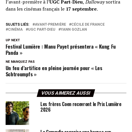
l’avant-première à l’
UGC Part-Dieu
,
Dalloway
sortira
dans les cinémas français le
17 septembre
.
SUJETS LIÉS:
AVANT-PREMIÈRE
CÉCILE DE FRANCE
CINÉMA
UGC PART-DIEU
YANN GOZLAN
UP NEXT
Festival Lumière : Manu Payet présentera « Kung Fu
Panda »
NE MANQUEZ PAS
Un feu d’artifice en pleine journée pour « Les
Schtroumpfs »
VOUS AIMEREZ AUSSI
Les frères Coen recevront le Prix Lumière
2026
Le Comœdia organise une bourse aux