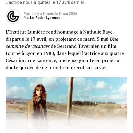
les frères Coen ont traversé tous les genres : polar,
L’actrice nous a quittés le 17 avril dernier.
comédie, western et film noir, toujours en imposant un
Publié
il y a 3 mois
le
3 mai 2026
style immédiatement reconnaissable. Le festival les
Par
Le Radar Lyonnais
qualifie de
« rock stars de leur art »
, à l’image de
Tarantino ou Tim Burton, deux autres anciens lauréats.
L’Institut Lumière rend hommage à Nathalie Baye,
disparue le 17 avril, en projetant ce mardi 5 mai
Une
Lyon, ville de naissance du Cinématographe, a une
semaine de vacances
de Bertrand Tavernier, un film
affection particulière pour les duos fraternels : les
tourné à Lyon en 1980, dans lequel l’actrice aux quatre
frères Dardenne y avaient déjà été célébrés en 2020.
César incarne Laurence, une enseignante en proie au
Comme le veut la tradition, Joel et Ethan Coen
doute qui décide de prendre du recul sur sa vie.
tourneront un remake de la
Sortie des usines Lumière
,
premier film de l’histoire du cinéma.
Une rétrospective de leur œuvre accompagnera la
remise du prix.