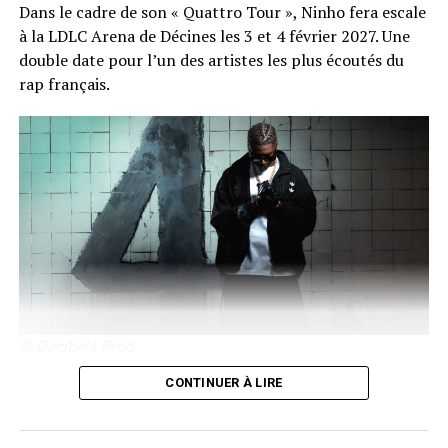
Dans le cadre de son « Quattro Tour », Ninho fera escale
à la LDLC Arena de Décines les 3 et 4 février 2027. Une
double date pour l’un des artistes les plus écoutés du
rap français.
© Decibels Prod
Après avoir annoncé une tournée de 29 villes entre
CONTINUER À LIRE
janvier et mars 2027, le rappeur surnommé le « Jefe »
posera ses valises à Lyon pour deux concerts. Figure
majeure de la scène francophone, Ninho s’est construit