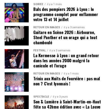
sur SoundCloud la nuit. Aujourd’hui, La Fève s’apprête à
SOIRÉE
il y a 1 mois
Bals des pompiers 2026 à Lyon : le
conquérir les zéniths de France.
programme complet pour enflammer
votre 13 et 14 juillet
Ce qui le distingue dès ses débuts, c’est une approche
musicale qui ne ressemble à personne d’autre : un flow
RETOUR EN IMAGES
il y a 3 semaines
Guitare en Scène 2026 : Airbourne,
saccadé, des rimes tranchantes, un ton nonchalant et
Steel Panther et un orage qui a tout
des phases courtes mais terriblement efficaces. Le tout
chamboulé
porté par des productions soignées où boom-bap et
instrumentales modernes fusionnent pour créer un
FESTIVAL
il y a 3 semaines
La Kermesse à Lyon : un grand retour
univers hybride quelque part entre old school et new
dans les années 2000 malgré la
school.
canicule et l’orage
Ses premières influences comptent La Fouine, Booba,
RETOUR EN IMAGES
il y a 1 mois
Diam’s, Youssoupha et Sefyu avant que des artistes
Trinix aux Nuits de Fourvière : pas mal
non ? C’est lyonnais !
comme Ateyaba et 3010 ne viennent orienter sa
musique vers quelque chose de plus décomplexé.
SPECTACLE
il y a 3 jours
De
Soundcloud
aux zéniths
Son & Lumière à Saint-Martin-en-Haut
fête sa 42ème édition avec « La Louve