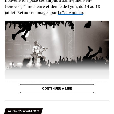
nouvelle fois posé ses amplis à Saint-Julien-en-
Genevois, à une heure et demie de Lyon, du 14 au 18
juillet. Retour en images par
Loïck Andujar
.
Malgré les orages, l’ambiance était électrique à Guitare en
Scène. •
© Loïck Andujar – Le Radar Lyonnais
CONTINUER À LIRE
Cinq soirées, une jauge volontairement limitée à 5000
festivaliers et une programmation qui mélange légendes
(Kool & The Gang, Pixies, Ben Harper) et pépites plus
RETOUR EN IMAGES
confidentielles, sur trois scènes à taille humaine. On