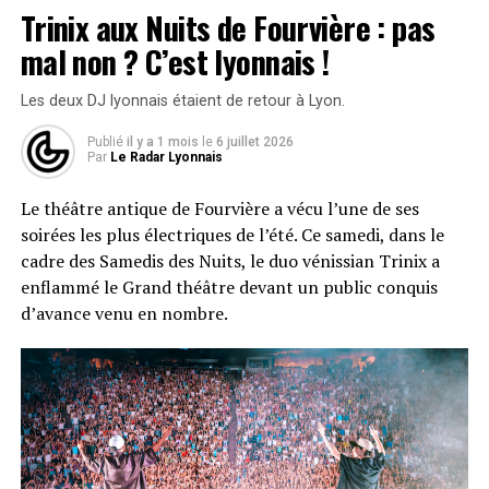
Trinix aux Nuits de Fourvière : pas
était sur place le jeudi 16 juillet, une soirée qui restera
dans les mémoires pour deux raisons bien différentes :
mal non ? C’est lyonnais !
la déferlante Airbourne et Steel Panther d’un côté et un
orage retentissant qui a forcé les organisateurs à revoir
Les deux DJ lyonnais étaient de retour à Lyon.
leur programme de l’autre.
Publié
il y a 1 mois
le
6 juillet 2026
Par
Le Radar Lyonnais
Une ambiance électrique avant
Le théâtre antique de Fourvière a vécu l’une de ses
même le premier riff
soirées les plus électriques de l’été. Ce samedi, dans le
cadre des Samedis des Nuits, le duo vénissian Trinix a
Avant de parler musique, impossible de ne pas s’arrêter
enflammé le Grand théâtre devant un public conquis
sur l’atmosphère qui règne sur le site. Guitare en Scène,
d’avance venu en nombre.
c’est aussi tout un village annexe qui vaut le détour : de
quoi se restaurer et se désaltérer un peu partout mais
aussi une vraie offre de stands qui sort de l’ordinaire
avec des luthiers, des enseignes de vêtements et même
des disquaires proposant des vinyles.
Sur la Scène Quartier Libre, le duo Quintana Dead Blues