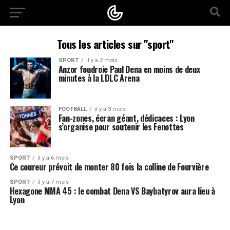
Tous les articles sur "sport"
SPORT
il y a 2 mois
Anzor foudroie Paul Dena en moins de deux
minutes à la LDLC Arena
FOOTBALL
il y a 3 mois
Fan-zones, écran géant, dédicaces : Lyon
s’organise pour soutenir les Fenottes
SPORT
il y a 6 mois
Ce coureur prévoit de monter 80 fois la colline de Fourvière
SPORT
il y a 7 mois
Hexagone MMA 45 : le combat Dena VS Baybatyrov aura lieu à
Lyon