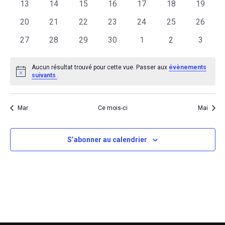
0
0
0
0
0
0
0
13
14
15
16
17
18
19
évènements
évènements
évènements
évènements
évènements
évènements
évènem
0
0
0
0
0
0
0
20
21
22
23
24
25
26
évènements
évènements
évènements
évènements
évènements
évènements
évènem
0
0
0
0
0
0
0
27
28
29
30
1
2
3
évènements
évènements
évènements
évènements
évènements
évènements
évènem
Aucun résultat trouvé pour cette vue. Passer aux
évènements
Notice
suivants
.
Mar
Ce mois-ci
Mai
S’abonner au calendrier