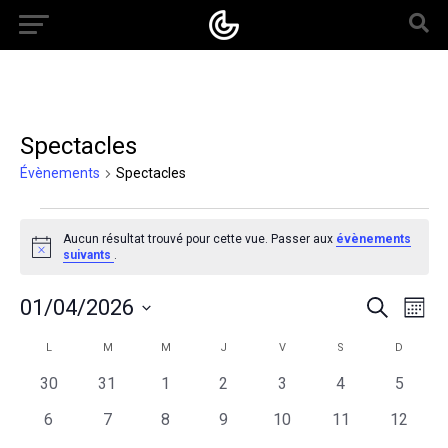
Spectacles
Évènements
Spectacles
Évènements
Aucun résultat trouvé pour cette vue. Passer aux
évènements
Notice
suivants
.
Recherche
Navi
01/04/2026
Recherche
et
Mois
de
Sélectionnez
navigation
vues
une
Calendrier
de
Évèn
L
LUNDI
M
MARDI
M
MERCREDI
J
JEUDI
V
VENDREDI
S
SAMEDI
D
DIMANC
date.
de
vues
Évènements
Évènement
0
0
0
0
0
0
0
30
31
1
2
3
4
5
évènements
évènements
évènements
évènements
évènements
évènements
évènem
0
0
0
0
0
0
0
6
7
8
9
10
11
12
évènements
évènements
évènements
évènements
évènements
évènements
évènem