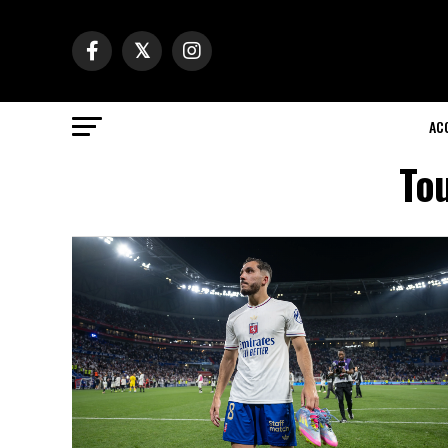
AC
Tou