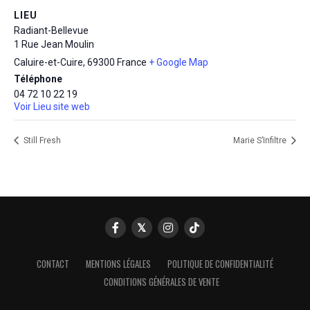
LIEU
Radiant-Bellevue
1 Rue Jean Moulin
Caluire-et-Cuire
,
69300
France
+ Google Map
Téléphone
04 72 10 22 19
Voir Lieu site web
Still Fresh
Marie S’Infiltre
CONTACT
MENTIONS LÉGALES
POLITIQUE DE CONFIDENTIALITÉ
CONDITIONS GÉNÉRALES DE VENTE