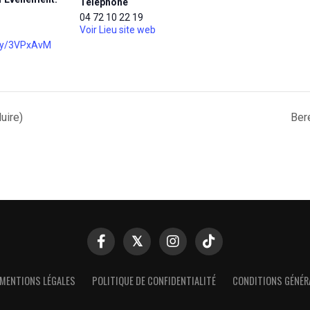
Téléphone
04 72 10 22 19
Voir Lieu site web
d.ly/3VPxAvM
uire)
Ber
MENTIONS LÉGALES
POLITIQUE DE CONFIDENTIALITÉ
CONDITIONS GÉNÉR