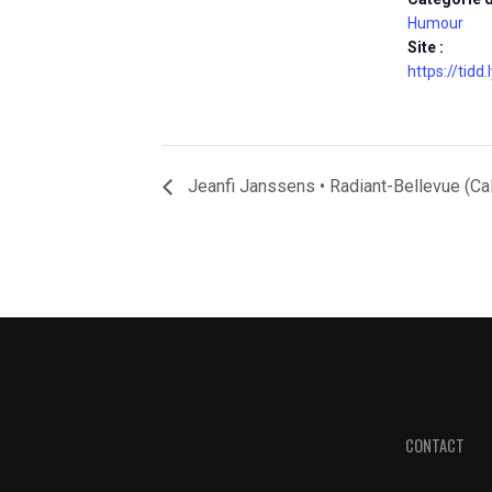
Humour
Site :
https://tid
Jeanfi Janssens • Radiant-Bellevue (Cal
CONTACT