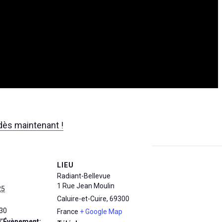
 dès maintenant !
LIEU
Radiant-Bellevue
1 Rue Jean Moulin
25
Caluire-et-Cuire
,
69300
30
France
+ Google Map
d’Évènement: