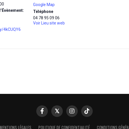
00
Google Map
d’Évènement:
Téléphone
04 78 95 09 06
Voir Lieu site web
d.ly/4kCUQY6
MENTIONS LÉGALES
POLITIQUE DE CONFIDENTIALITÉ
CONDITIONS GÉNÉR