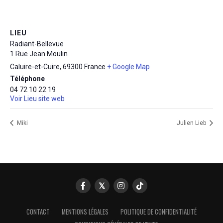
LIEU
Radiant-Bellevue
1 Rue Jean Moulin
Caluire-et-Cuire
,
69300
France
+ Google Map
Téléphone
04 72 10 22 19
Voir Lieu site web
Miki
Julien Lieb
CONTACT
MENTIONS LÉGALES
POLITIQUE DE CONFIDENTIALITÉ